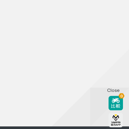
Close
0