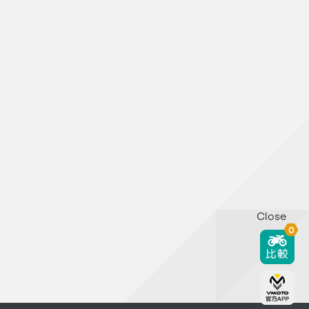
Close
0