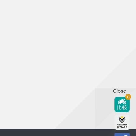
Close
0