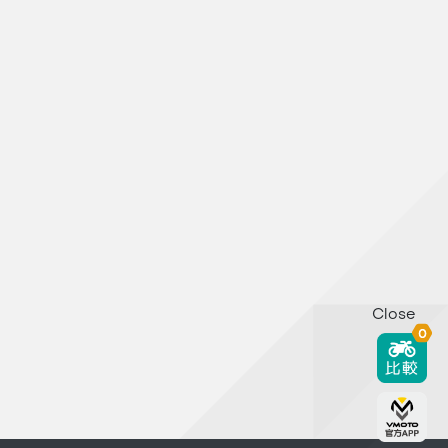
Close
0