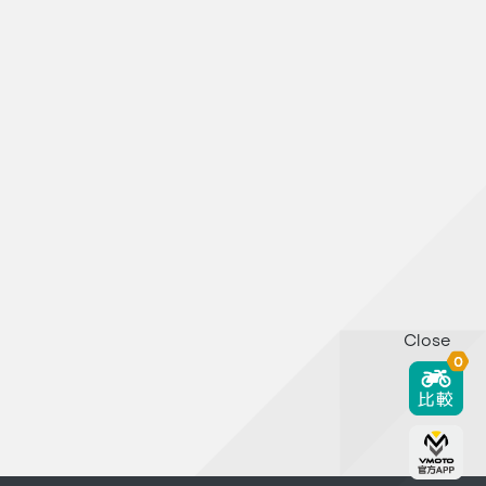
Close
0