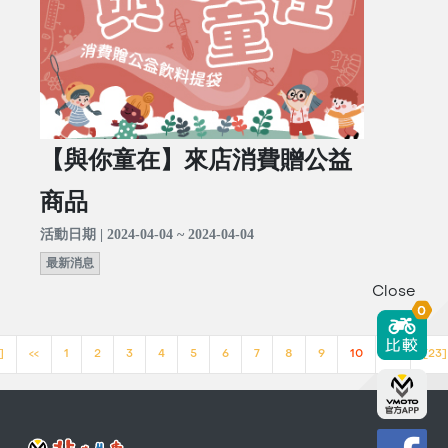
【與你童在】來店消費贈公益
商品
活動日期 | 2024-04-04 ~ 2024-04-04
最新消息
Close
0
]
<<
1
2
3
4
5
6
7
8
9
10
>>
[23]