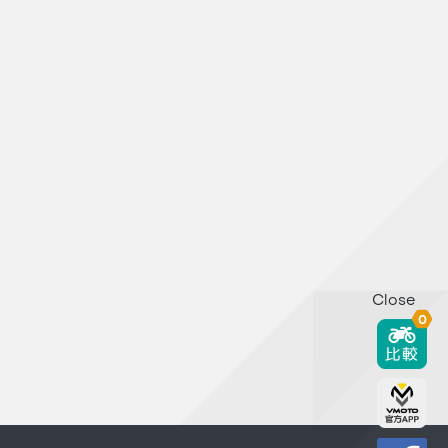
Close
0