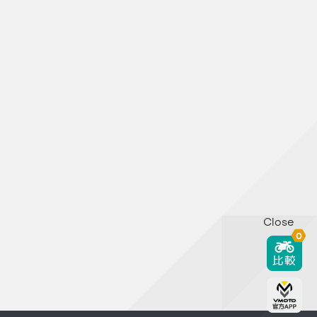
Close
0