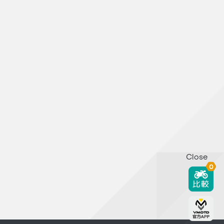
Close
0