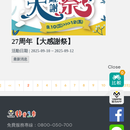
27周年【大感謝祭】
活動日期 | 2025-09-10 ~ 2025-09-12
最新消息
Close
0
]
<<
1
2
3
4
5
6
7
8
9
10
>>
[23]
免費服務專線：0800-050-700