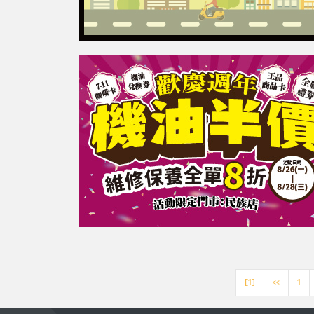
[1]
<<
1