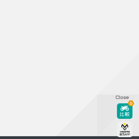
Close
0