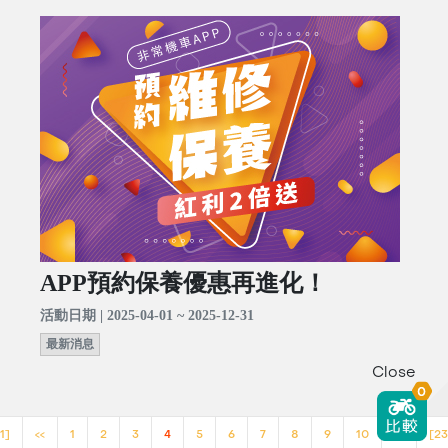
APP預約保養優惠再進化！
活動日期 | 2025-04-01 ~ 2025-12-31
最新消息
Close
0
1]
<<
1
2
3
4
5
6
7
8
9
10
>>
[23