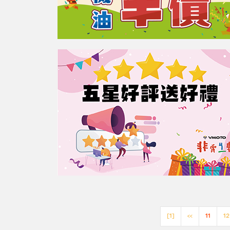
[1]
<<
11
12