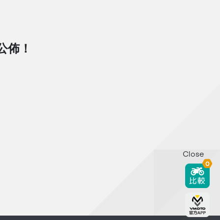
D公佈！
Close
0