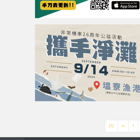
[1]
<<
1