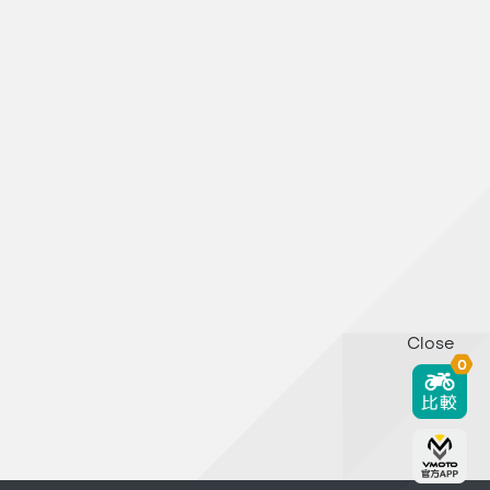
Close
0