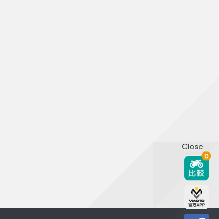
Close
0