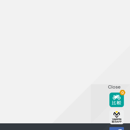
Close
0