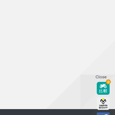
Close
0