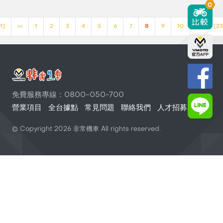
0
1]
<<
1
2
3
4
5
6
7
8
9
10
>>
[23
免費服務專線：0800-050-700
營業項目
全台據點
常見問題
聯絡我們
人才招募
© Copyright
2026
非常機車 All rights reserved.