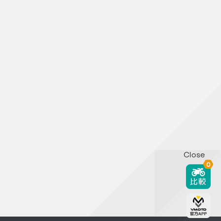
Close
0