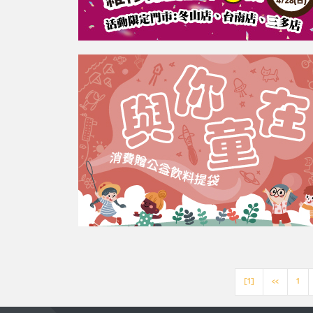
[1]
<<
1