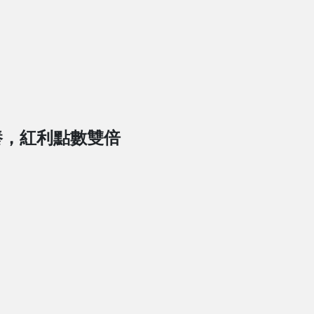
養，紅利點數雙倍