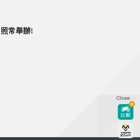
日照常舉辦!
Close
0