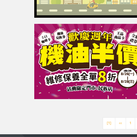
[1]
<<
1