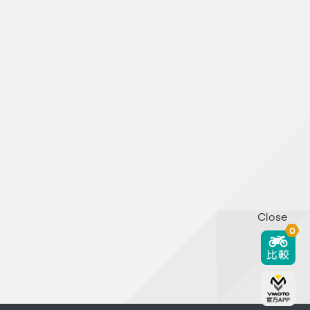
Close
0