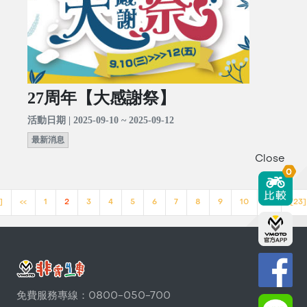
27周年【大感謝祭】
活動日期 | 2025-09-10 ~ 2025-09-12
最新消息
Close
0
]
<<
1
2
3
4
5
6
7
8
9
10
>>
[23]
免費服務專線：0800-050-700