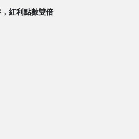
養，紅利點數雙倍