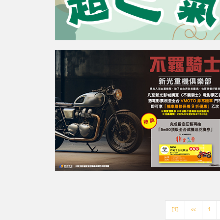
[1]
<<
1