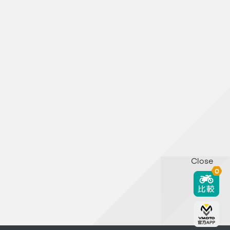
Close
0