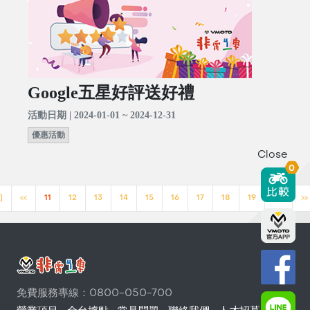
Google五星好評送好禮
活動日期 | 2024-01-01 ~ 2024-12-31
優惠活動
Close
0
]
<<
11
12
13
14
15
16
17
18
19
20
>>
免費服務專線：0800-050-700