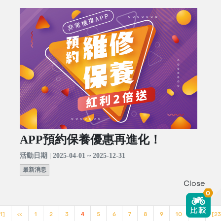
APP預約保養優惠再進化！
活動日期 | 2025-04-01 ~ 2025-12-31
最新消息
Close
0
1]
<<
1
2
3
4
5
6
7
8
9
10
>>
[23