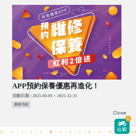
APP預約保養優惠再進化！
活動日期 | 2025-04-01 ~ 2025-12-31
最新消息
Close
0
1]
<<
1
2
3
4
5
6
7
8
9
10
>>
[23