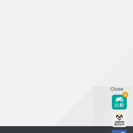
Close
0