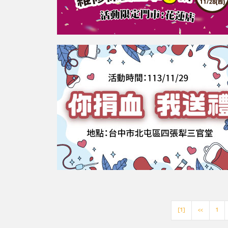
[1]
<<
1