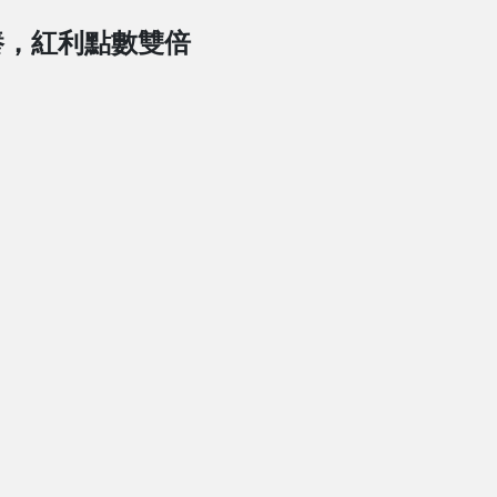
養，紅利點數雙倍