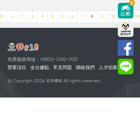
0
1]
<<
1
2
3
4
5
6
7
8
9
10
>>
[23
免費服務專線：0800-050-700
營業項目
全台據點
常見問題
聯絡我們
人才招募
© Copyright
2026
非常機車 All rights reserved.