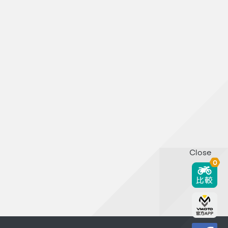
Close
0