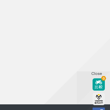
Close
0