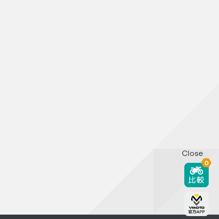
Close
0