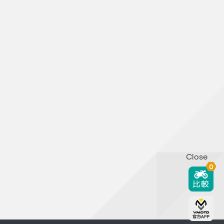
Close
0