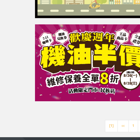
[1]
<<
1