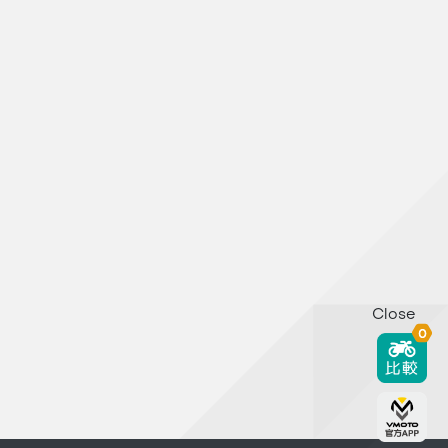
Close
0