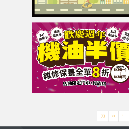
[1]
<<
1