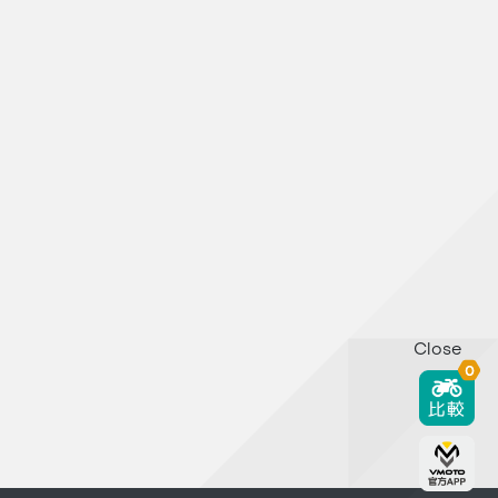
Close
0