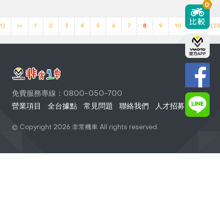
0
1]
<<
1
2
3
4
5
6
7
8
9
10
>>
[23
免費服務專線：0800-050-700
營業項目
全台據點
常見問題
聯絡我們
人才招募
© Copyright
2026
非常機車 All rights reserved.