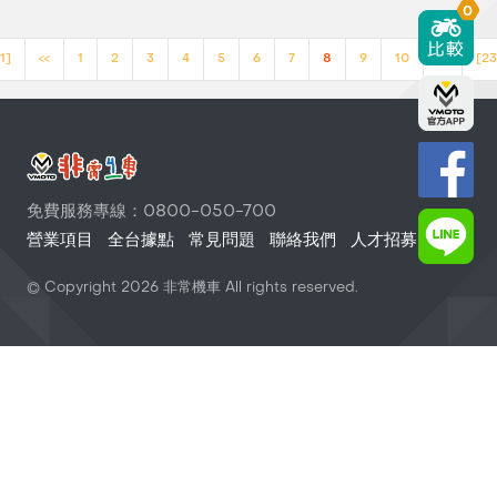
0
1]
<<
1
2
3
4
5
6
7
8
9
10
>>
[23
免費服務專線：0800-050-700
營業項目
全台據點
常見問題
聯絡我們
人才招募
© Copyright
2026
非常機車 All rights reserved.