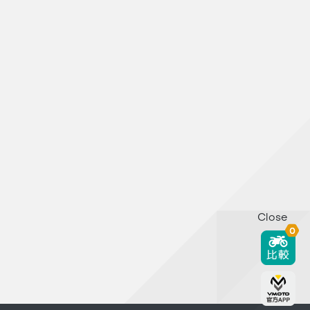
Close
0