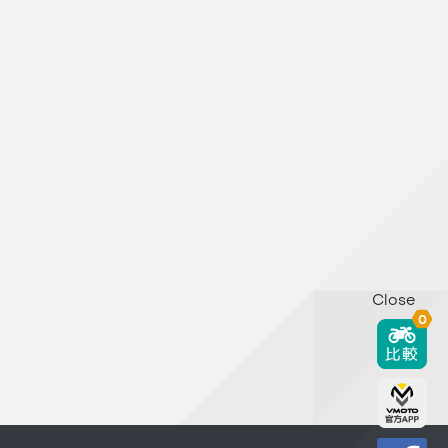
Close
0