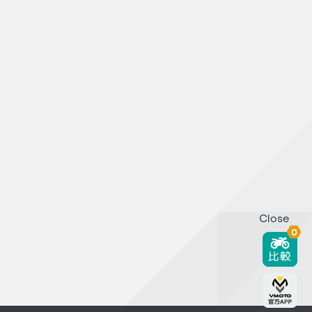
Close
0