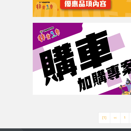
[1]
<<
1