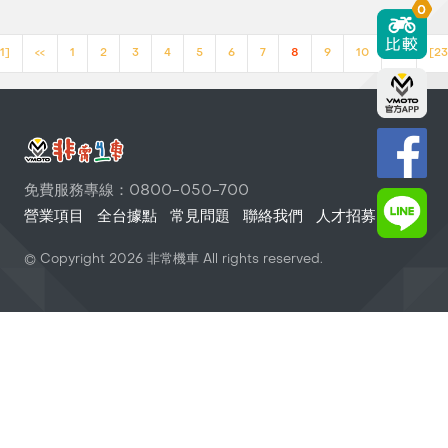
0
1]
<<
1
2
3
4
5
6
7
8
9
10
>>
[23
免費服務專線：0800-050-700
營業項目
全台據點
常見問題
聯絡我們
人才招募
© Copyright
2026
非常機車 All rights reserved.