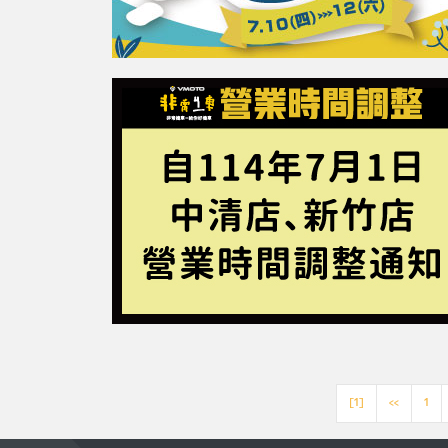
[1]
<<
1