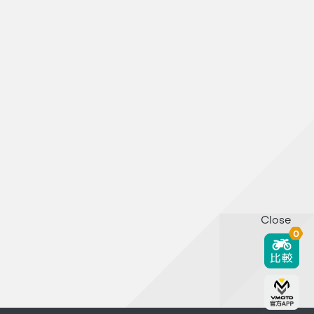
Close
0