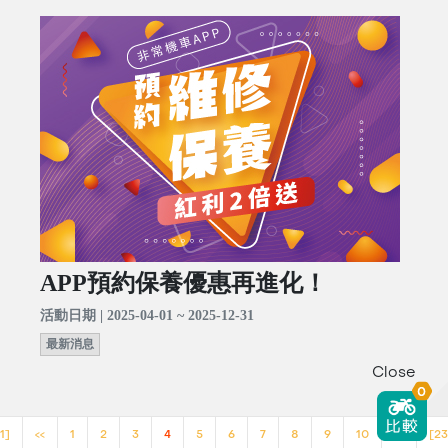
APP預約保養優惠再進化！
活動日期 | 2025-04-01 ~ 2025-12-31
最新消息
Close
0
1]
<<
1
2
3
4
5
6
7
8
9
10
>>
[23