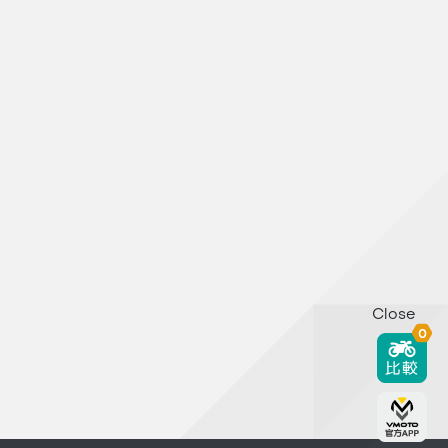
Close
0