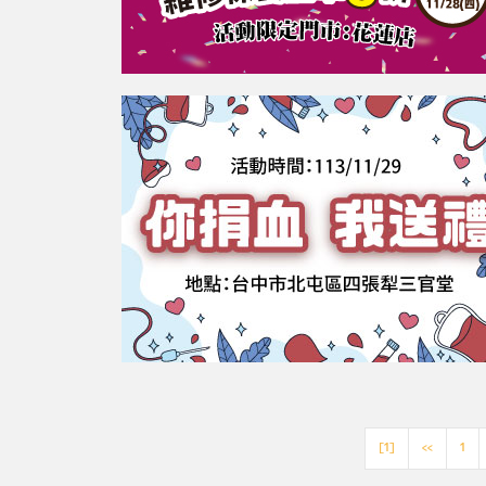
[1]
<<
1