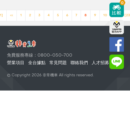
0
1]
<<
1
2
3
4
5
6
7
8
9
10
>>
[23
免費服務專線：0800-050-700
營業項目
全台據點
常見問題
聯絡我們
人才招募
© Copyright
2026
非常機車 All rights reserved.