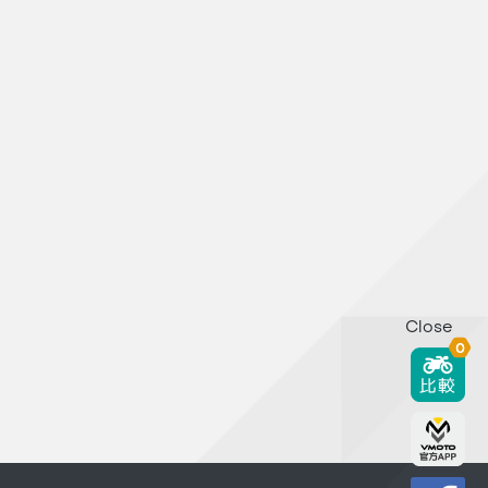
Close
0